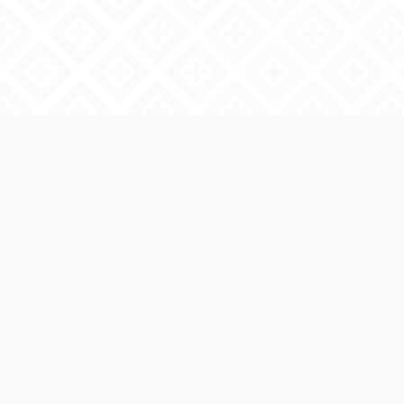
Regresar a Licitaciones
INFORMACIÓN
DE LICITACIÓN
LO-66-022-907044997-
Detalle de
archivos
N-5-2025
Estatus
Archivos