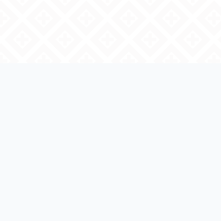
Regresar a Licitaciones
INFORMACIÓN
DE LICITACIÓN
LPE-INIFECH-005-
Detalle de
archivos
2022
Estatus
Archivos